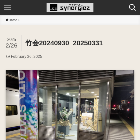
Home
2025
竹会20240930_20250331
2/26
February 26, 2025